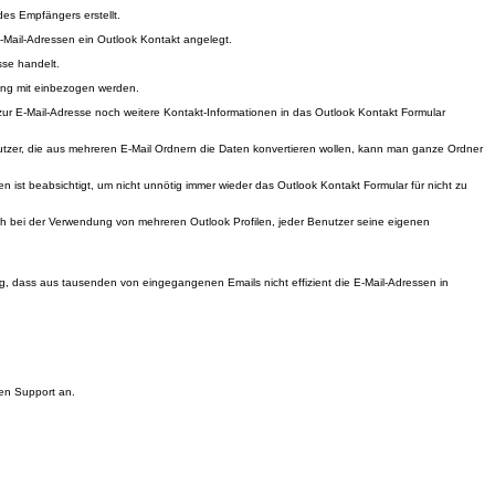
des Empfängers erstellt.
 E-Mail-Adressen ein Outlook Kontakt angelegt.
sse handelt.
ung mit einbezogen werden.
zur E-Mail-Adresse noch weitere Kontakt-Informationen in das Outlook Kontakt Formular
nutzer, die aus mehreren E-Mail Ordnern die Daten konvertieren wollen, kann man ganze Ordner
 ist beabsichtigt, um nicht unnötig immer wieder das Outlook Kontakt Formular für nicht zu
auch bei der Verwendung von mehreren Outlook Profilen, jeder Benutzer seine eigenen
ng, dass aus tausenden von eingegangenen Emails nicht effizient die E-Mail-Adressen in
hen Support an.