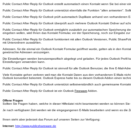
Public Contact After Reply
für Outlook
erstellt automatisch einen Kontakt wenn Sie bei einer ei
Public Contact After Reply
für Outlook
unterstützt ebenfalls die Funktion "allen antworten". Sol
Public Contact After Reply
für Outlook
prüft automatisch Duplikate anhand von vorhandenen E-M
Public Contact After Reply
für Outlook
überprüft auch mehrere Outlook Kontakt Ordner auf sch
Public Contact After Reply
für Outlook
ermöglicht zusätzlich zur automatischen Speicherung des
eingeben wollen, wird Ihnen das Kontakt Formular, vor der Speicherung, noch zur Eingabe zur 
Public Contact After Reply
für Outlook
funktioniert mit allen Outlook Versionen, Public ShareF
mit Unterordnern auswählen.
Adressen, für die einmal ein Outlook Kontakt Formular geöffnet wurde, gelten als in den Konta
gewünschte Adressen anzuzeigen.
Die Einstellungen werden benutzerspezifisch abgelegt und geladen. Für jedes Outlook Profil k
Einstellungen verwenden kann.
Public Contact After Reply
für Outlook
ist sinnvoll für alle Outlook Benutzer, die Ihre E-Mail-A
Viele Kontakte gehen verloren weil man die Kontakt Daten aus den vorhandenen E-Mails nicht e
Outlook konvertiert bekommt. Outlook Express hatte bis zu diesem Outlook Addon einen techni
Public Contact After Reply
für Outlook
unterstützt selbstverständlich auch gemeinsame Kontakte
Public Contact After Reply
für Outlook
ist ein Outlook
Freeware
Addon.
Offene Fragen
Sollten Sie Fragen haben, welche in dieser Hilfedatei nicht beantwortet werden so können Sie
Je nach verfügbarer Zeit werden wir die eingegangenen E-Mails bearbeiten und wenn es die Z
Ihnen steht aber jederzeit das Forum auf unseren Seiten zur Verfügung:
Internet
:
http://www.publicshareware.de