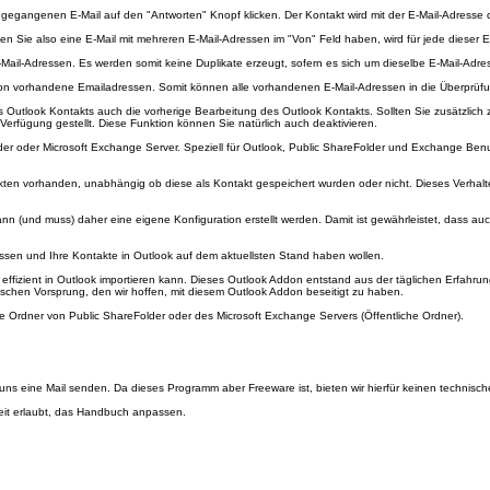
ngegangenen E-Mail auf den "Antworten" Knopf klicken. Der Kontakt wird mit der E-Mail-Adresse 
lten Sie also eine E-Mail mit mehreren E-Mail-Adressen im "Von" Feld haben, wird für jede dieser
ail-Adressen. Es werden somit keine Duplikate erzeugt, sofern es sich um dieselbe E-Mail-Adre
on vorhandene Emailadressen. Somit können alle vorhandenen E-Mail-Adressen in die Überprüf
 Outlook Kontakts auch die vorherige Bearbeitung des Outlook Kontakts. Sollten Sie zusätzlich 
Verfügung gestellt. Diese Funktion können Sie natürlich auch deaktivieren.
older oder Microsoft Exchange Server. Speziell für Outlook, Public ShareFolder und Exchange Be
kten vorhanden, unabhängig ob diese als Kontakt gespeichert wurden oder nicht. Dieses Verhalten
ann (und muss) daher eine eigene Konfiguration erstellt werden. Damit ist gewährleistet, dass 
dressen und Ihre Kontakte in Outlook auf dem aktuellsten Stand haben wollen.
ffizient in Outlook importieren kann. Dieses Outlook Addon entstand aus der täglichen Erfahru
schen Vorsprung, den wir hoffen, mit diesem Outlook Addon beseitigt zu haben.
 Ordner von Public ShareFolder oder des Microsoft Exchange Servers (Öffentliche Ordner).
 uns eine Mail senden. Da dieses Programm aber Freeware ist, bieten wir hierfür keinen technisc
eit erlaubt, das Handbuch anpassen.