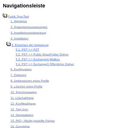
Navigationsleiste
Public SyncTool
1. Highlights
2. Systemvorraussetzungen
3. Installationsvorbereitung
4. Installation
5. Einrichten der Umgebung
5.1. PST <-> PST
5.2. PST <-> Public ShareFolder Ordner
5.3. PST <-> Exchange® Mailbox
5.4. PST <-> Exchange® Öffentliche Ordner
6. Konfiguration
7. Optionen
8. Umbenennen eines Profils
9. Löschen eines Profils
10. Synchronisation
11. Löschabfrage
12. Konfliktabfrage
13. Tray Icon
14. Deinstallation
15. FAQ - Häufig gestellte Fragen
16. Copyrights